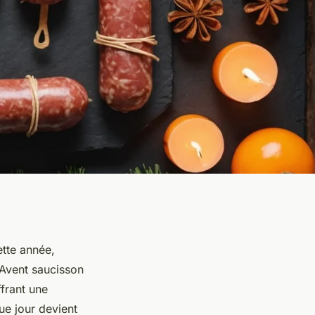
ette année,
'Avent saucisson
ffrant une
ue jour devient