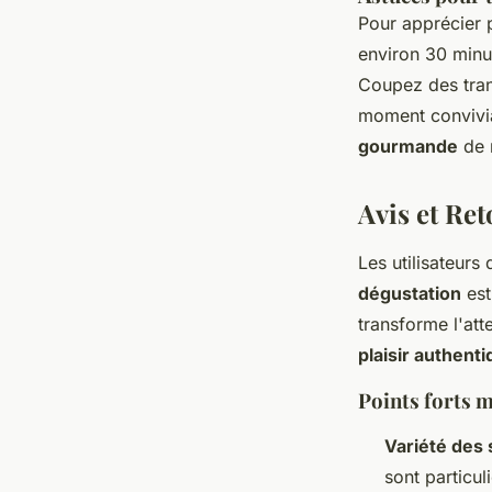
Pour apprécier 
environ 30 minut
Coupez des tran
moment convivia
gourmande
de m
Avis et Ret
Les utilisateurs
dégustation
est
transforme l'att
plaisir authent
Points forts m
Variété des
sont particu