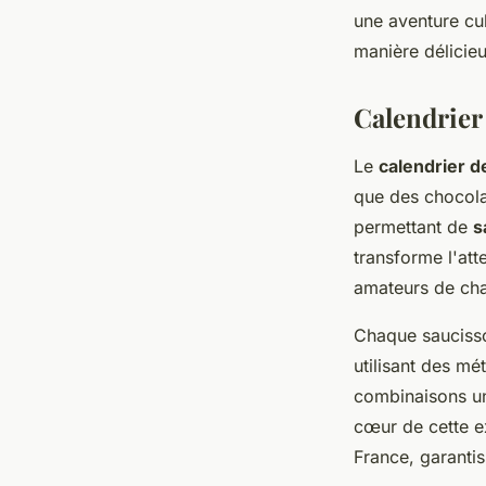
une aventure cul
Lorenzo
•
10 septembre 2024
•
5 min de lecture
manière délicieu
Calendrier
Le
calendrier d
que des chocola
permettant de
s
transforme l'att
amateurs de cha
Chaque saucisso
utilisant des mé
combinaisons uni
cœur de cette e
France, garantis