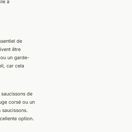
ile à
essentiel de
ivent être
e ou un garde-
l, car cela
saucissons de
ouge corsé ou un
s saucissons.
cellente option.