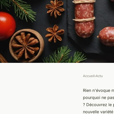
Accueil
›
Actu
ACTU
Calendrier de l'avent
Rien n'évoque mi
pourquoi ne pas
plaisir charcuterie 
? Découvrez le p
nouvelle variété