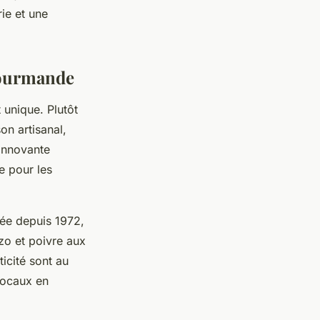
ie et une
Gourmande
 unique. Plutôt
n artisanal,
innovante
e pour les
ée depuis 1972,
zo et poivre aux
icité sont au
locaux en