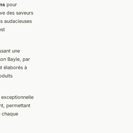
ons
pour
ouve des saveurs
us audacieuses
st
ssant une
on Bayle, par
t élaborés à
oduits
 exceptionnelle
nt, permettant
e chaque