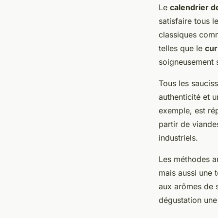
Le
calendrier d
satisfaire tous 
classiques com
telles que le
cur
soigneusement s
Tous les saucis
authenticité et 
exemple, est ré
partir de viandes
industriels.
Les méthodes ar
mais aussi une 
aux arômes de s
dégustation un