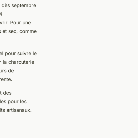
e dès septembre
4
rir. Pour une
is et sec, comme
l pour suivre le
r la charcuterie
urs de
rente.
t des
les pour les
ts artisanaux.