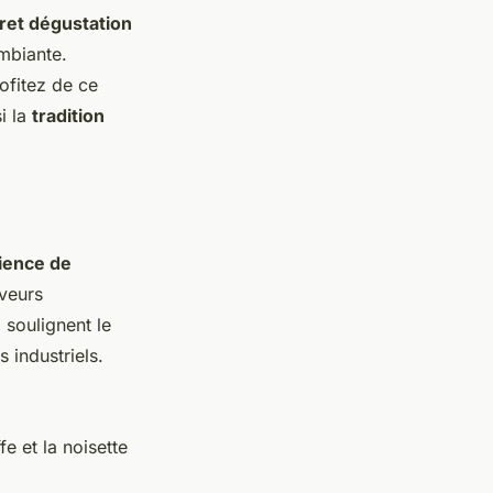
fret dégustation
ambiante.
ofitez de ce
i la
tradition
ience de
veurs
 soulignent le
 industriels.
e et la noisette