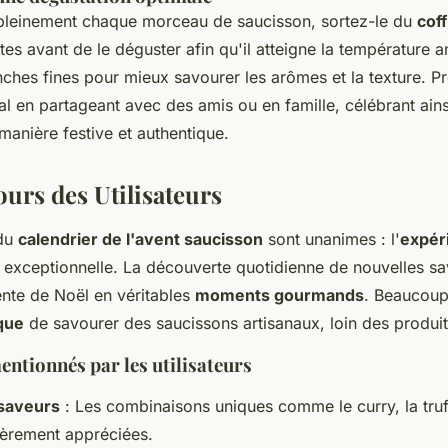
pleinement chaque morceau de saucisson, sortez-le du
cof
es avant de le déguster afin qu'il atteigne la température 
ches fines pour mieux savourer les arômes et la texture. Pr
l en partageant avec des amis ou en famille, célébrant ains
anière festive et authentique.
ours des Utilisateurs
 du
calendrier de l'avent saucisson
sont unanimes : l'
expér
 exceptionnelle. La découverte quotidienne de nouvelles sa
ente de Noël en véritables
moments gourmands
. Beaucoup
ique
de savourer des saucissons artisanaux, loin des produits
entionnés par les utilisateurs
 saveurs
: Les combinaisons uniques comme le curry, la truff
lièrement appréciées.