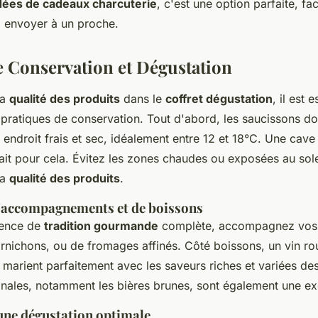
dées de cadeaux charcuterie
, c'est une option parfaite, fac
 envoyer à un proche.
e Conservation et Dégustation
la
qualité des produits
dans le
coffret dégustation
, il est 
pratiques de conservation. Tout d'abord, les saucissons do
endroit frais et sec, idéalement entre 12 et 18°C. Une cav
it pour cela. Évitez les zones chaudes ou exposées au solei
la
qualité des produits
.
'accompagnements et de boissons
ience de
tradition gourmande
complète, accompagnez vos 
cornichons, ou de fromages affinés. Côté boissons, un vin r
 marient parfaitement avec les saveurs riches et variées de
anales, notamment les bières brunes, sont également une ex
une dégustation optimale