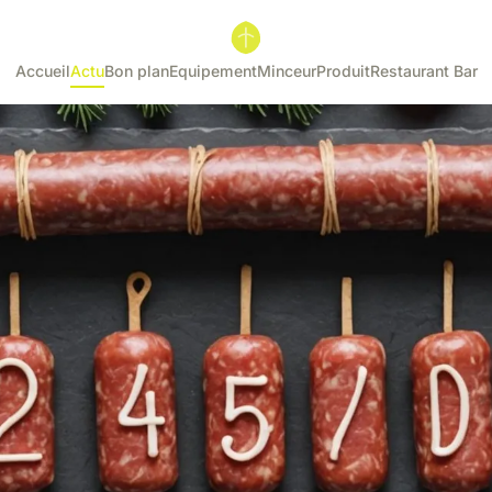
Accueil
Actu
Bon plan
Equipement
Minceur
Produit
Restaurant Bar