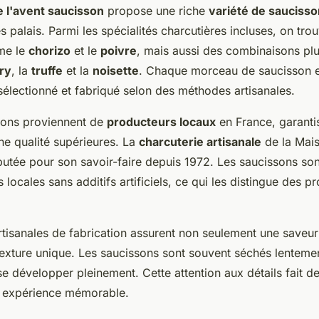
e l'avent saucisson
propose une riche
variété de sauciss
les palais. Parmi les spécialités charcutières incluses, on tr
me le
chorizo
et le
poivre
, mais aussi des combinaisons pl
ry
, la
truffe
et la
noisette
. Chaque morceau de saucisson e
électionné et fabriqué selon des méthodes artisanales.
sons proviennent de
producteurs locaux
en France, garanti
une qualité supérieures. La
charcuterie artisanale
de la Mais
putée pour son savoir-faire depuis 1972. Les saucissons son
 locales sans additifs artificiels, ce qui les distingue des pr
tisanales de fabrication assurent non seulement une saveur
texture unique. Les saucissons sont souvent séchés lenteme
e développer pleinement. Cette attention aux détails fait d
e expérience mémorable.