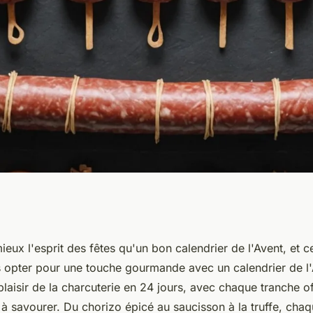
 saucisson : le
eux l'esprit des fêtes qu'un bon calendrier de l'Avent, et c
 opter pour une touche gourmande avec un calendrier de l
en 24 jours
laisir de la charcuterie en 24 jours, avec chaque tranche o
 à savourer. Du chorizo épicé au saucisson à la truffe, chaq